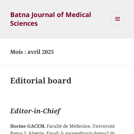
Batna Journal of Medical
Sciences
MENU
ET
WIDGETS
Mois :
avril 2025
Editorial board
Editor-in-Chief
Hocine GACEM.
Faculté de Médecine, Université
Batna 2, Algérie. Email: h.gacem@univ-batna2.dz.