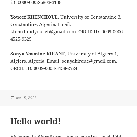
iD: 0000-0002-6803-3138
Youcef KHENCHOUL
, University of Constantine 3,
Constantine, Algeria. Email:
khenchoulyoucef@gmail.com. ORCID ID: 0009-0006-
4525-9325
Sonya Yasmine KIRANE
, University of Algiers 1,
Algiers, Algeria. Email: sonyakirane@gmail.com.
ORCID ID: 0009-0008-3158-2724
Publié
avril 5, 2025
le
Hello world!
Welcome to WordPress. This is your first post. Edit